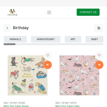
CONTACT US
Birthday
ANIMALS
ANNIVERSARY
ART
BABY
N
N
SKU:
CK-MC-14268
SKU:
CK-MC-14270
Mini Foil Card-Dogs
Mini Foil Card-Cats